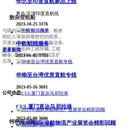
华北至印度直航新品上线
青岛/天津印度直航线
散杂货租船
2023-10-25
3376
与国内外的船东、租家、船务
经纪人等保持着密切的联系，
开展全球散杂货租船运输业务,
中欧航线服务
主要针对各种工程车辆, 工程
更多新闻
设备, 重大件，各种钢材及矿
2023-06-02
3755
石等。
华南至台湾优质直航专线
2023-05-16
3691
公司动态
CUL厦门直达马尼拉港
2023-05-08
3606
特种箱运输
2023年国际港航物流产业展览会精彩回顾