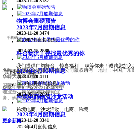
2023-11-20
3187
物博会重磅预告
2023年7月船期信息
2023-11-20
3474
手机站
2023年7月船期信息
2023-07-18
2888
联合物流丨寻找最优秀的你
我们提供广阔舞台，惊喜福利， 职等你来！诚聘您加入
名称：深圳联合物流发展有限公司版权所有 地址：中国广东深
2023年5月船期信息
其他海运辅助业
华嵘大厦3012室
2023-11-20
4111
2023年5月船期信息
国际船舶代理业务、集装箱管
备案：粤ICP备2022143403号
理业务、集装箱堆场修箱业
2023-05-15
2831
跨境电商物流沙龙活动
务、码头装卸业务等
跨境电商、沙龙活动、电商、跨境
2023年4月船期信息
2023-11-20
3341
更多新闻
2023年4月船期信息