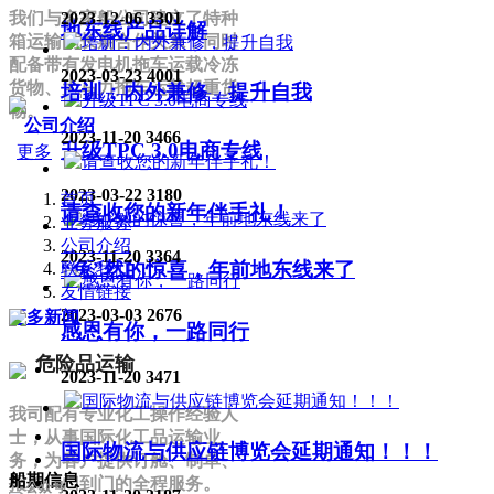
2023-12-06
3301
我们与多家船公司建立了特种
地东线产品详解
箱运输的长期合作关系，同时
配备带有发电机拖车运载冷冻
2023-03-23
4001
货物、大马力拖车运载超重货
培训：内外兼修，提升自我
物。
公司介绍
2023-11-20
3466
升级TPC 3.0电商专线
更多
2023-03-22
3180
首页
请查收您的新年伴手礼！
业务服务
公司介绍
2023-11-20
3364
“兔”然的惊喜，年前地东线来了
联系我们
友情链接
2023-03-03
2676
更多新闻
感恩有你，一路同行
危险品运输
2023-11-20
3471
我司配有专业化工操作经验人
86-755-2681-6959
在线留言
士，从事国际化工品运输业
国际物流与供应链博览会延期通知！！！
发送邮件
务，为客户提供订舱、制单、
船期信息
企业位置
报关、门到门的全程服务。
公众号