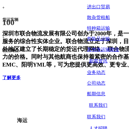
进出口贸易
+
散杂货租船
货运车辆
100
特种箱运输
深圳市联合物流发展有限公司创办于2000年，
+
危险品运输
服务的综合性实体企业。联合物流立足于深圳，目
外地区建立了长期稳定的货运代理网络。 联合物
其他海运辅助业
物流网点
力的价格。同时与其他航商也保持着紧密的合作基础
新闻资讯
EMC、阳明YML等，可为您提供更高效、更专
业务动态
了解更多
公司动态
船期信息
主营业务
BUSINESS
联系我们
联系我们
海运
人才招聘